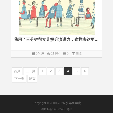
我用了三分钟帮女儿提升演讲力，这样表达更有说服力
04-16
11164
0
阅读
首页
上一页
1
2
3
4
5
6
下一页
尾页
Copyright © 2000-2026
少年商学院
粤ICP备14022458号-3