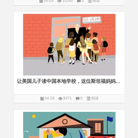
04-29
10240
0
阅读
让美国儿子读中国本地学校，这位斯坦福妈妈为何青睐“权威、刻板”的中式教育？
04-29
9371
0
阅读