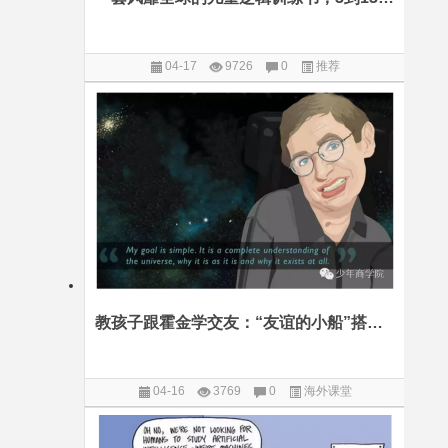
04-17
9726
0
推荐
教孩子跟霍金学交友：“友谊的小船”搭乘过很多人，却未曾说翻就翻
04-16
3769
0
海外课堂