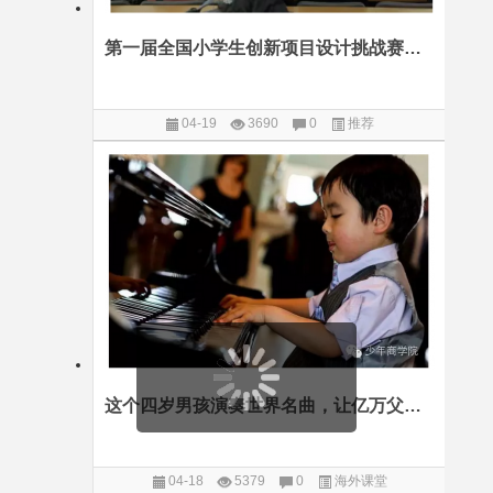
第一届全国小学生创新项目设计挑战赛正式开放报名
04-19
3690
0
推荐
这个四岁男孩演奏世界名曲，让亿万父母懂得什么叫真正的“兴趣育儿”
页面载入中...
04-18
5379
0
海外课堂