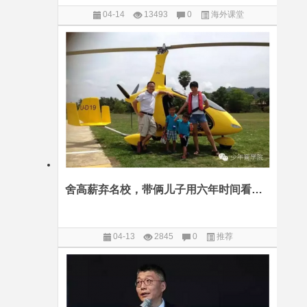
04-14
13493
0
海外课堂
舍高薪弃名校，带俩儿子用六年时间看世界的香港夫妇要开课啦
04-13
2845
0
推荐