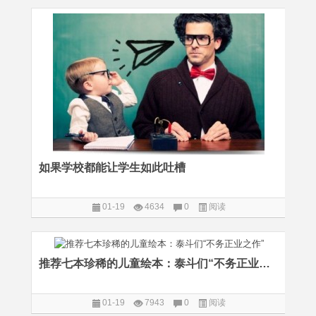
如果学校都能让学生如此吐槽
01-19
4634
0
阅读
推荐七本珍稀的儿童绘本：泰斗们“不务正业之作”
01-19
7943
0
阅读