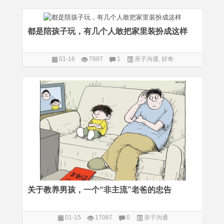
都是陪孩子玩，有几个人敢把家里装扮成这样
01-16
7887
1
亲子沟通
,
好奇
关于教养男孩，一个“非主流”老爸的忠告
01-15
17087
0
亲子沟通