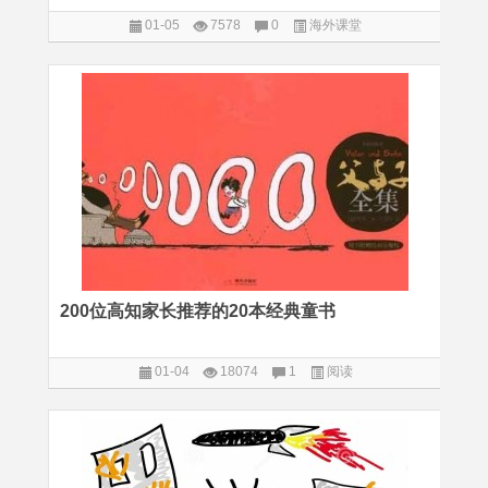
01-05
7578
0
海外课堂
200位高知家长推荐的20本经典童书
01-04
18074
1
阅读