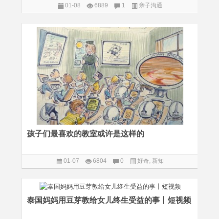
01-08
6889
1
亲子沟通
孩子们最喜欢的教室或许是这样的
01-07
6804
0
好奇
,
新知
泰国妈妈用豆芽教给女儿终生受益的事丨短视频