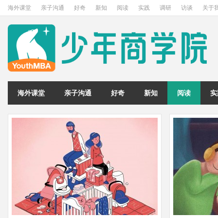
海外课堂
亲子沟通
好奇
新知
阅读
实践
调研
访谈
关于
海外课堂
亲子沟通
好奇
新知
阅读
实