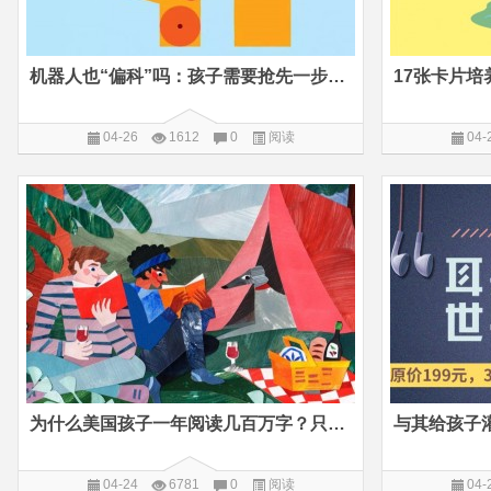
机器人也“偏科”吗：孩子需要抢先一步的科学启蒙
04-26
1612
0
阅读
04-
为什么美国孩子一年阅读几百万字？只因把仪式感发挥到淋漓尽致
04-24
6781
0
阅读
04-