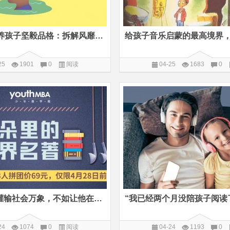
17张卡片培养孩子坚毅品格：拆解风靡全球的成长性思维
25
1901
0
阅读
04-25
1683
0
与其给孩子灌输社会万象，不如让他在名著中感受人生
“我已经两个月没陪孩子阅读
24
1074
0
阅读
04-24
1193
0