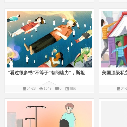
“看过很多书”不等于“有阅读力”，斯坦福学霸的3个忠告
04-23
1649
0
阅读
04-