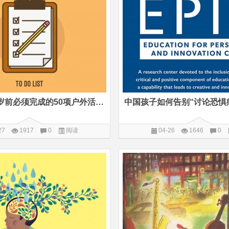
英国孩子12岁前必须完成的50项户外活动清单
27
1917
0
阅读
04-26
1646
0