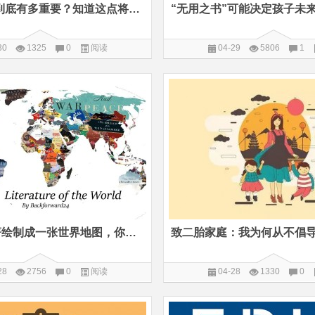
午睡对孩子到底有多重要？知道这点将少走弯路
30
1325
0
阅读
04-29
5806
1
用144本名著绘制成一张世界地图，你阅读过几个国家？
28
2756
0
阅读
04-28
1330
0