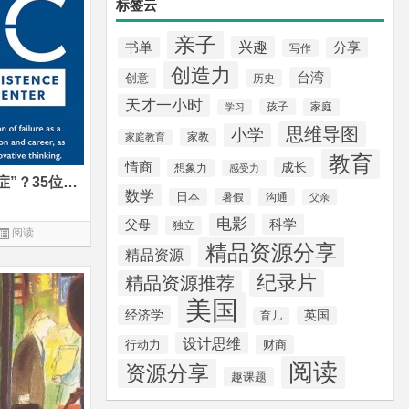
标签云
亲子
兴趣
书单
分享
写作
创造力
台湾
创意
历史
天才一小时
孩子
家庭
学习
思维导图
小学
家教
家庭教育
教育
情商
成长
想象力
感受力
中国孩子如何告别“讨论恐惧症”？35位美国知名教授的忠告
数学
日本
暑假
沟通
父亲
电影
科学
父母
独立
阅读
精品资源分享
精品资源
纪录片
精品资源推荐
美国
经济学
英国
育儿
设计思维
行动力
财商
阅读
资源分享
趣课题