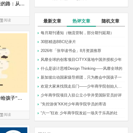
“无用之书”可能决定孩子未来的路：从小培养哲学思维的十本好书
阅读
最新文章
热评文章
随机文章
每月期刊通知（物流管制，部分期刊延期）
30部精选BBC纪录片
2026年「张华读书会」8月资源推荐
风靡全球的创客项目CITYX落地中国并授权少年
什么是设计思维Design Thinking——风靡全球的
新加坡出动国家级导师团，只为教会中国孩子一
欢迎大家来找我走后门——少年商学院创始人张华
少年商学院项目入驻公立小学并受国际官员好评
致二胎家庭：我为何从不倡导给孩子“平等的爱”
“失控游侠”KK对少年商学院学员的寄语
“六一”狂欢 少年商学院发起一场关于乐高的社
阅读