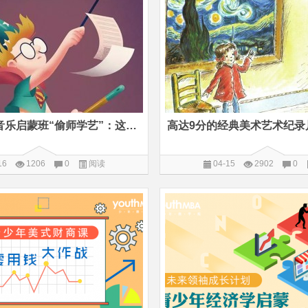
女儿在德国音乐启蒙班“偷师学艺”：这才是感知和欣赏艺术的正确姿势
16
1206
0
阅读
04-15
2902
0