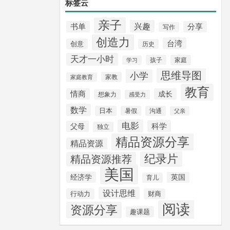
标签云
亲子
兴趣
书单
分享
写作
创造力
台湾
创意
历史
天才一小时
孩子
家庭
学习
思维导图
小学
家教
家庭教育
教育
情商
成长
想象力
感受力
数学
日本
暑假
沟通
父亲
电影
科学
父母
独立
精品资源分享
精品资源
纪录片
精品资源推荐
美国
经济学
英国
育儿
设计思维
行动力
财商
阅读
资源分享
趣课题