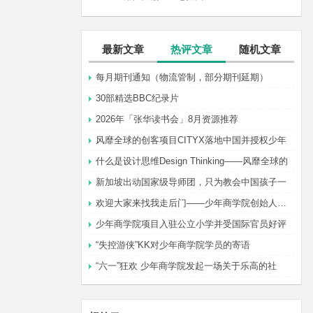
最新文章
热评文章
随机文章
每月期刊通知（物流管制，部分期刊延期）
30部精选BBC纪录片
2026年「张华读书会」8月资源推荐
风靡全球的创客项目CITYX落地中国并授权少年
什么是设计思维Design Thinking——风靡全球的
新加坡出动国家级导师团，只为教会中国孩子一
欢迎大家来找我走后门——少年商学院创始人张华
少年商学院项目入驻公立小学并受国际官员好评
“失控游侠”KK对少年商学院学员的寄语
“六一”狂欢 少年商学院发起一场关于乐高的社