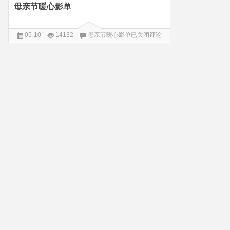
母亲节暖心影单
05-10
14132
母亲节暖心影单
已关闭评论
阅读