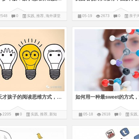
2548
0
实践
,
推荐
,
海外课堂
05-19
2673
0
亲子
堂
聪明孩子和天才孩子的阅读思维方式，差别在这11个词
2205
0
实践
,
推荐
,
新知
05-18
2618
0
实践