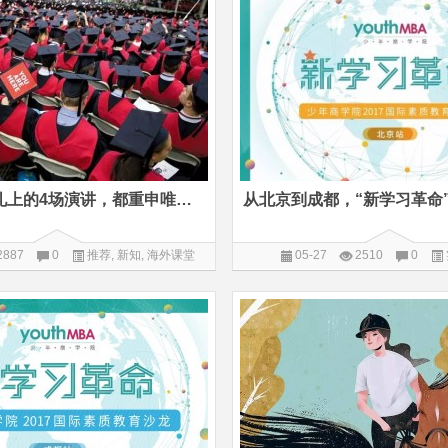
哈佛毕业典礼上的4场演讲，都重申唯有使命感让人真正强大
从北京到成都，“新学习革命
2887
0
推荐
,
新知
,
海外课堂
05-27
2510
0