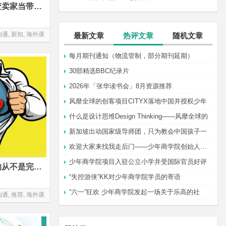
为了给儿子快乐的童年，她变卖家当带儿子逃离学校，穷游世界
沟通
,
新知
,
海外课
最新文章
热评文章
随机文章
每月期刊通知（物流管制，部分期刊延期）
30部精选BBC纪录片
2026年「张华读书会」8月资源推荐
风靡全球的创客项目CITYX落地中国并授权少年
什么是设计思维Design Thinking——风靡全球的
新加坡出动国家级导师团，只为教会中国孩子一
欢迎大家来找我走后门——少年商学院创始人张华
少年商学院项目入驻公立小学并受国际官员好评
为人父者必看动画：孩子要的从不是完美的你
“失控游侠”KK对少年商学院学员的寄语
“六一”狂欢 少年商学院发起一场关于乐高的社
沟通
,
推荐
,
海外课