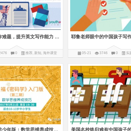
攻克托福写作难题，提升英文写作能力 | 已截止报名
2476
0
推荐
,
新知
,
海外课堂
05-21
3746
0
实
斯坦福密码学少年版：数学思维养成技巧 | 体验课已截止报名