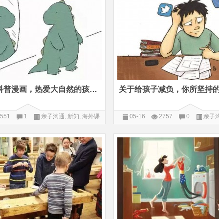
这组超萌的科普漫画，热爱大自然的孩子必看
551
1
亲子沟通
,
新知
,
海外课
05-16
2757
0
亲子
堂
读