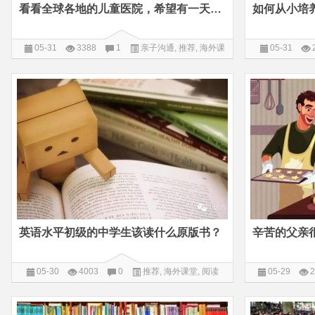
看看全球各地的儿童医院，希望有一天我的儿童节夙愿也能够实现
05-31
3388
1
亲子沟通
,
推荐
,
海外课
05-31
堂
英语水平初级的中学生该读什么原版书？
辛苦的父亲
05-30
4003
0
推荐
,
海外课堂
,
阅读
05-29
2