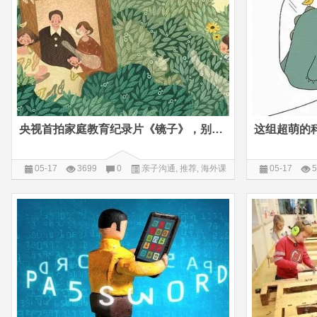
央视首拍家庭教育纪录片《镜子》，别让爱变成伤害
05-17
3699
0
亲子沟通
,
推荐
,
海外课
05-17
5
堂