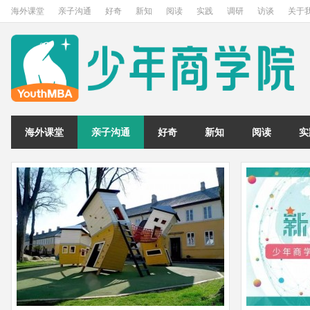
海外课堂
亲子沟通
好奇
新知
阅读
实践
调研
访谈
关于
海外课堂
亲子沟通
好奇
新知
阅读
实