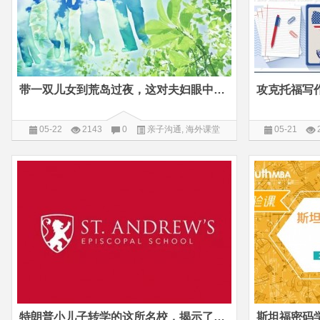
带一双儿女到荒岛过夜，这对夫妇眼中自然教育的误区与建议
05-22
2143
0
亲子沟通
,
海外课堂
05-21
特朗普小儿子转学的这所名校，揭示了孩子未来要具备的两种核心能力