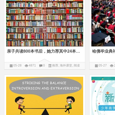
亲子共读800本书后，她力荐其中24本让孩子思路更清晰
05-28
4871
0
推荐
,
海外课堂
,
阅读
05-27