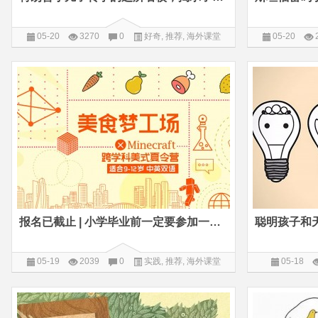
05-20
3270
0
好奇
,
推荐
,
海外课堂
05-20
报名已截止 | 小学毕业前一定要参加一场美式跨学科夏令营
05-19
2039
0
实践
,
推荐
,
海外课堂
05-18