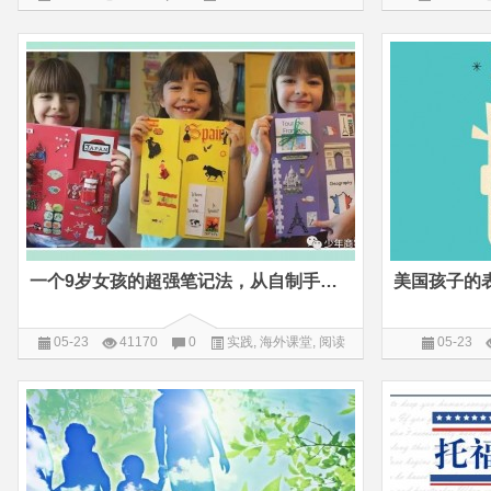
堂
一个9岁女孩的超强笔记法，从自制手工折叠书开始
05-23
41170
0
实践
,
海外课堂
,
阅读
05-23