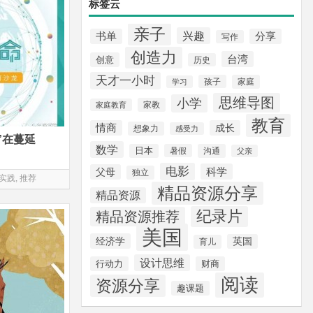
标签云
亲子
兴趣
书单
分享
写作
创造力
台湾
创意
历史
天才一小时
孩子
家庭
学习
思维导图
小学
家教
家庭教育
教育
情商
成长
想象力
感受力
”在蔓延
数学
日本
暑假
沟通
父亲
电影
科学
父母
独立
实践
,
推荐
精品资源分享
精品资源
纪录片
精品资源推荐
美国
经济学
英国
育儿
设计思维
行动力
财商
阅读
资源分享
趣课题