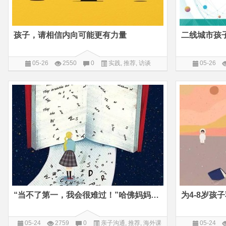
孩子，请相信内向可能更有力量
05-26
2550
0
实践
,
推荐
,
访谈
05-26
“当不了第一，我会很难过！”哈佛妈妈这样疏导孩子的好胜心
05-24
2759
0
亲子沟通
,
推荐
,
海外课
05-24