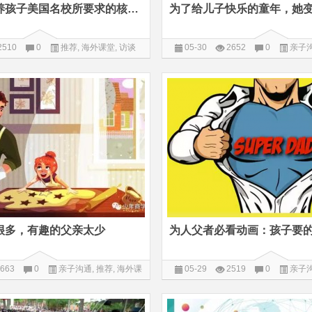
如何从小培养孩子美国名校所要求的核心能力 | 深圳国际教育沙龙报名
2510
0
推荐
,
海外课堂
,
访谈
05-30
2652
0
亲子
堂
很多，有趣的父亲太少
663
0
亲子沟通
,
推荐
,
海外课
05-29
2519
0
亲子
堂
堂