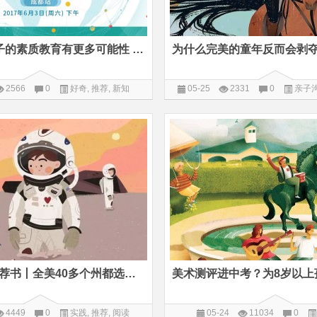
二线城市孩子的素质教育有更多可能性 | “新学习革命”沙龙成都站报名
2566
0
好奇
,
推荐
,
新知
05-25
2331
0
亲子
堂
为4-8岁孩子荐书丨全美40多个州都选它做科学启蒙教材
4449
0
实践
,
推荐
,
阅读
05-24
11034
0