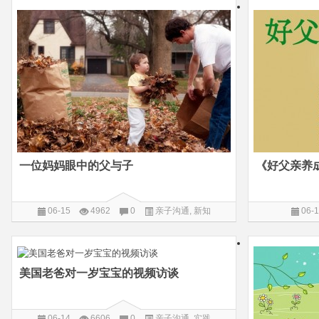
一位妈妈眼中的父与子
《好父亲养
06-15
4962
0
亲子沟通
,
新知
06-
美国老爸对一岁宝宝的视频访谈
06-14
6606
0
亲子沟通
,
实践