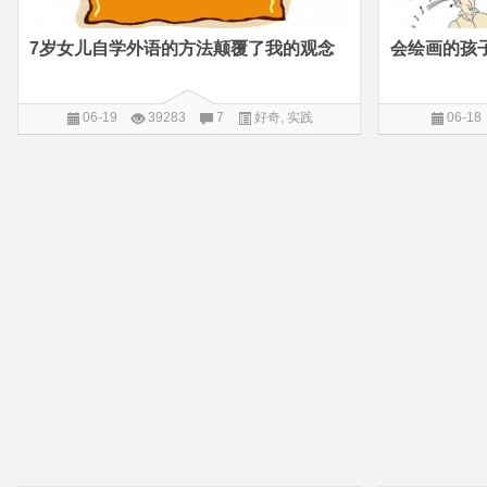
7岁女儿自学外语的方法颠覆了我的观念
会绘画的孩
06-19
39283
7
好奇
,
实践
06-18