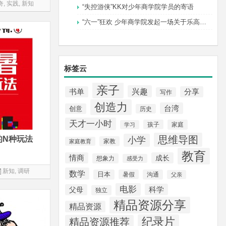
奇
,
实践
,
新知
“失控游侠”KK对少年商学院学员的寄语
“六一”狂欢 少年商学院发起一场关于乐高的社
标签云
亲子
兴趣
书单
分享
写作
创造力
台湾
创意
历史
天才一小时
孩子
家庭
学习
思维导图
的N种玩法
小学
家教
家庭教育
教育
情商
成长
想象力
感受力
新知
,
调研
数学
日本
暑假
沟通
父亲
电影
科学
父母
独立
精品资源分享
精品资源
纪录片
精品资源推荐