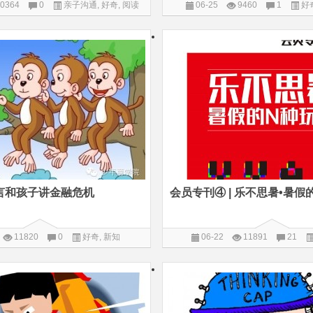
0364
0
亲子沟通
,
好奇
,
阅读
06-25
9460
1
好
言和孩子讲金融危机
会员专刊④ | 乐不思暑•暑假
11820
0
好奇
,
新知
06-22
11891
21