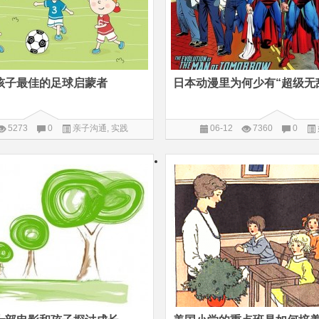
孩子最佳的足球启蒙者
日本动漫里为何少有“超级无
5273
0
亲子沟通
,
实践
06-12
7360
0