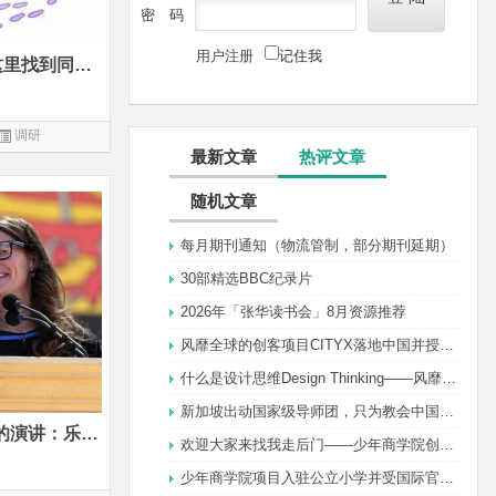
密 码
用户注册
记住我
不再为孩子择校而焦虑，在这里找到同行者
调研
最新文章
热评文章
随机文章
每月期刊通知（物流管制，部分期刊延期）
30部精选BBC纪录片
2026年「张华读书会」8月资源推荐
风靡全球的创客项目CITYX落地中国并授权少年
什么是设计思维Design Thinking——风靡全球的
新加坡出动国家级导师团，只为教会中国孩子一
比尔•盖茨在斯坦福毕业礼上的演讲：乐观不是等待事情变好
欢迎大家来找我走后门——少年商学院创始人张华
少年商学院项目入驻公立小学并受国际官员好评