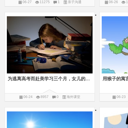
06-27
11275
1
亲子沟通
06-26
1
为逃离高考而赴美学习三个月，女儿的改变何以如此之大
用猴子的寓
06-24
8957
0
海外课堂
06-23