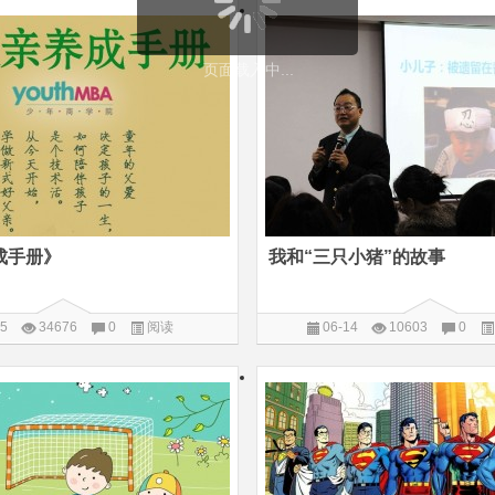
页面载入中...
成手册》
我和“三只小猪”的故事
15
34676
0
阅读
06-14
10603
0