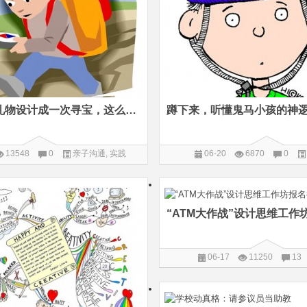
把给儿子的礼物设计成一次寻宝，这么用心的老爸实属罕见
蹲下来，听懂鬼马小孩的神
13548
0
亲子沟通
,
实践
06-20
6870
0
“ATM大作战”设计思维工作
06-17
11250
13