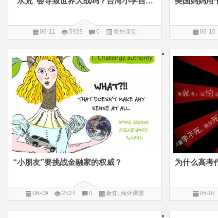
“水荒”会导致世界大战吗？台湾小学自然课这样上
美国妈妈用
06-11
5923
0
海外课堂
06-10
“小朋友”要挑战金融家的权威？
为什么高考
06-09
2824
0
新知
,
海外课堂
06-07