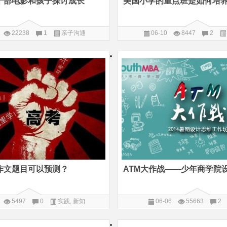
十部电影和孩子探讨成长
美国小学的重点班是如何培养
22238
1
亲子沟通
06-10
8447
2
作文题目可以预测？
5497
0
实践
,
新知
06-06
55663
2