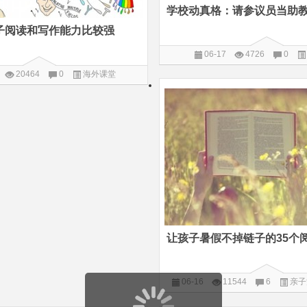
学校动真格：请参议员当助
子阅读和写作能力比较强
06-17
4726
0
20464
0
海外课堂
让孩子暑假不掉链子的35个
06-16
11544
6
亲子