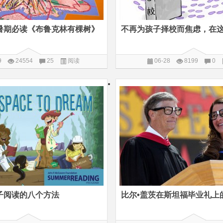
暑期必读《布鲁克林有棵树》
9
24554
25
阅读
06-28
8199
0
子阅读的八个方法