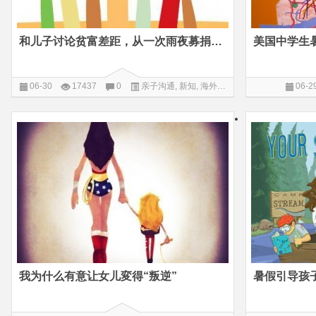
和儿子讨论贫富差距，从一次雨夜募捐开始
美国中学生
06-30
17437
0
亲子沟通
,
新知
,
海外课堂
06-2
我为什么有意让女儿変得“叛逆”
暑假引导孩