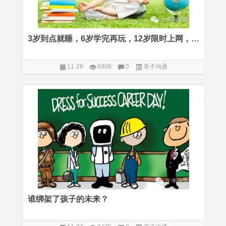
3岁到点就睡，6岁学完再玩，12岁限时上网，北美小孩超强自律性的奥秘
11-28
6908
0
亲子沟通
谁绑架了孩子的未来？