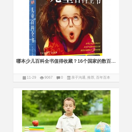
哪本少儿百科全书值得收藏？16个国家的数百万家长选择了它
11-29
9067
0
亲子沟通
,
推荐
,
百年百本