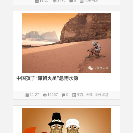
11-27
3475
0
亲子沟通
中国孩子“滞留火星”急需水源
11-27
16267
0
实践
,
推荐
,
海外课堂