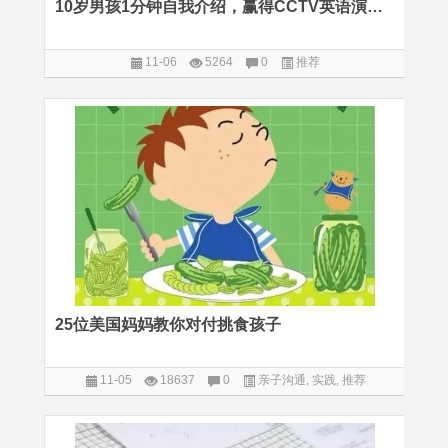
10岁男孩1分钟自我介绍，赢得CCTV英语演讲比赛满堂喝彩
11-06
5264
0
推荐
25位美国妈妈教你对付挑食孩子
11-05
18637
0
亲子沟通
,
实践
,
推荐