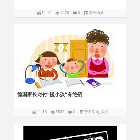
11-18
4476
0
亲子沟通
德国家长对付“慢小孩”有绝招
11-18
5539
0
亲子沟通
,
实践