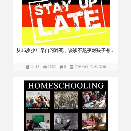
从15岁少年早自习猝死，谈谈不熬夜对孩子有多重要
11-17
2362
0
亲子沟通
,
实践
,
新知