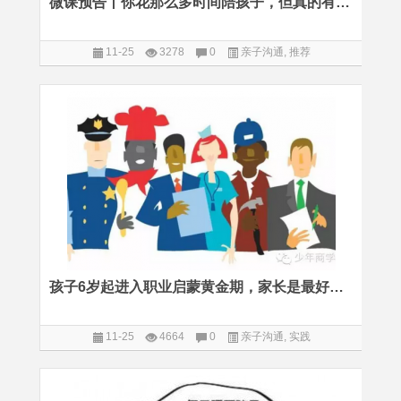
微课预告丨你花那么多时间陪孩子，但真的有效吗？
11-25
3278
0
亲子沟通
,
推荐
孩子6岁起进入职业启蒙黄金期，家长是最好导师
11-25
4664
0
亲子沟通
,
实践