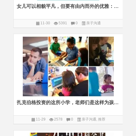
女儿可以相貌平凡，但要有由内而外的优雅：一个日本妈妈的坚持
11-30
5391
0
亲子沟通
扎克伯格投资的这所小学，老师们是这样为孩子选APP的
11-29
2578
0
亲子沟通
,
推荐