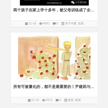
两个孩子在家上学十多年，被父母训练成了全能型创客
11-16
4091
0
亲子沟通
,
实践
所有可被量化的，都不是最重要的丨尹建莉与《小王子》
11-15
5572
0
推荐
,
阅读