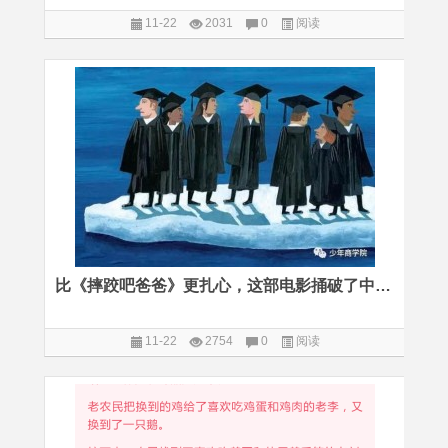
11-22
2031
0
阅读
比《摔跤吧爸爸》更扎心，这部电影捅破了中产阶级的择校焦虑
11-22
2754
0
阅读