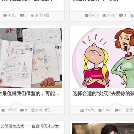
8721
0
亲子沟通
09-09
3792
0
台湾中小学生最值得我们借鉴的，可能是这种学习方法
选择合适的“处罚”去爱你的
13530
0
好奇
,
新知
08-25
6847
0
亲