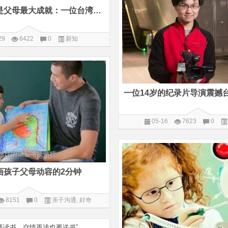
孩子快乐才是父母最大成就：一位台湾天才少女的呼吁
29
6422
0
新知
一位14岁的纪录片导演震撼
05-16
7623
0
画孩子父母动容的2分钟
8151
0
亲子沟通
,
好奇