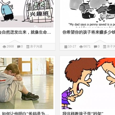
真正的兴趣会自然迸发出来，就像生命会自己找出路一样
你希望你的孩子将来赚多少
2668
0
亲子沟通
10-27
6671
0
亲子
堂
惩罚孩子时，如何让他明白“爸妈是为我好”？
我这样教孩子学“吵架”