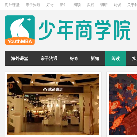
海外课堂
亲子沟通
好奇
新知
阅读
实践
调研
访谈
关于
海外课堂
亲子沟通
好奇
新知
阅读
实