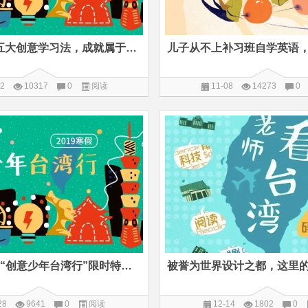
掌握台湾的五大创意学习法，成就属于孩子自己的成长档案
12
10317
0
阅读
11-08
14273
0
3天倒计时丨“创意少年台湾行”限时特惠！
28
9641
0
阅读
12-14
1802
0