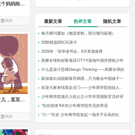
孩子到底该不该上补习班？这个妈妈给出了最好的答案
阅读
最新文章
热评文章
随机文章
每月期刊通知（物流管制，部分期刊延期）
30部精选BBC纪录片
2026年「张华读书会」8月资源推荐
风靡全球的创客项目CITYX落地中国并授权少年
什么是设计思维Design Thinking——风靡全球的
新加坡出动国家级导师团，只为教会中国孩子一
欢迎大家来找我走后门——少年商学院创始人张华
少年商学院项目入驻公立小学并受国际官员好评
台大教授：守候着我的“笨”女儿，直至她花开烂漫
“失控游侠”KK对少年商学院学员的寄语
“六一”狂欢 少年商学院发起一场关于乐高的社
阅读