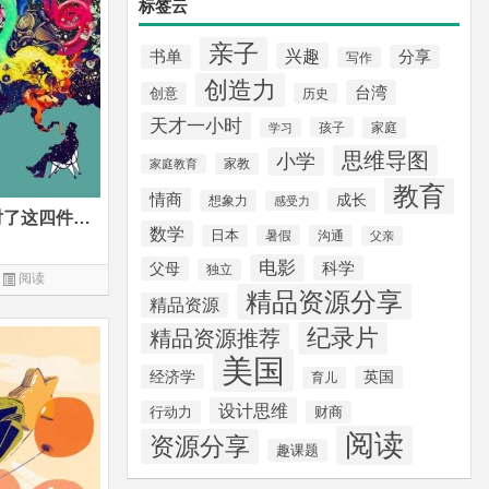
标签云
亲子
兴趣
书单
分享
写作
创造力
台湾
创意
历史
天才一小时
孩子
家庭
学习
思维导图
小学
家教
家庭教育
教育
情商
成长
想象力
感受力
有创意的孩子大抵因父母做对了这四件事，台湾创意大咖的忠告
数学
日本
暑假
沟通
父亲
电影
科学
父母
独立
阅读
精品资源分享
精品资源
纪录片
精品资源推荐
美国
经济学
英国
育儿
设计思维
行动力
财商
阅读
资源分享
趣课题