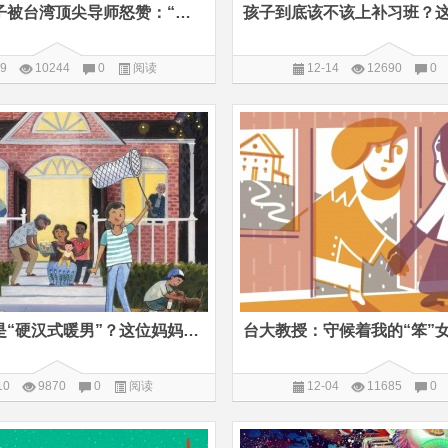
一群大陆孩子被台湾顶尖导师怒赞：“小确幸”与“大创新”
29
10244
0
阅读
12-14
12690
0
每个男孩都是“硬汉式暖男”？这位妈妈的回答颠覆想象
10
9870
0
阅读
12-04
11685
0