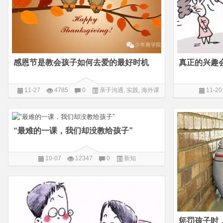
感恩节是教会孩子如何去爱的最好时机
11-27
4785
0
亲子沟通
,
实践
,
海外课
11-20
堂
“最难的一课，我们却没教给孩子”
10-07
12347
0
新知