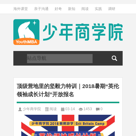
海外课堂
亲子沟通
好奇
新知
阅读
实践
调研
访谈
关于我们
加入我们
顶级营地里的坚毅力特训｜2018暑期“英伦
领袖成长计划”开放报名
少年商学院
阅读
03-14
1453
0